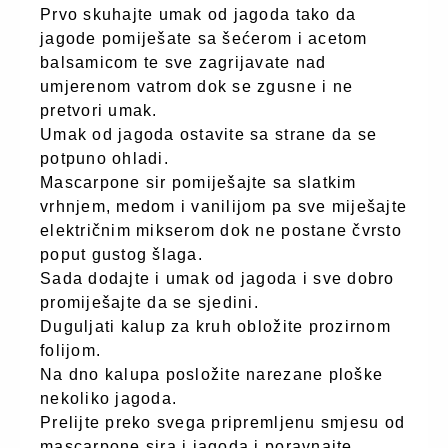
Prvo skuhajte umak od jagoda tako da
jagode pomiješate sa šećerom i acetom
balsamicom te sve zagrijavate nad
umjerenom vatrom dok se zgusne i ne
pretvori umak.
Umak od jagoda ostavite sa strane da se
potpuno ohladi.
Mascarpone sir pomiješajte sa slatkim
vrhnjem, medom i vanilijom pa sve miješajte
električnim mikserom dok ne postane čvrsto
poput gustog šlaga.
Sada dodajte i umak od jagoda i sve dobro
promiješajte da se sjedini.
Duguljati kalup za kruh obložite prozirnom
folijom.
Na dno kalupa posložite narezane ploške
nekoliko jagoda.
Prelijte preko svega pripremljenu smjesu od
mascarpone sira i jagoda i poravnajte.