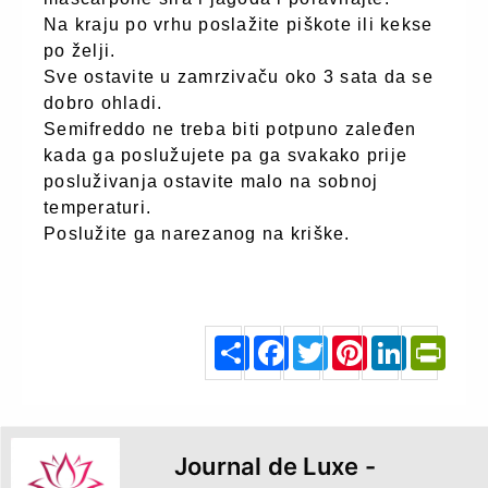
Na kraju po vrhu poslažite piškote ili kekse
po želji.
Sve ostavite u zamrzivaču oko 3 sata da se
dobro ohladi.
Semifreddo ne treba biti potpuno zaleđen
kada ga poslužujete pa ga svakako prije
posluživanja ostavite malo na sobnoj
temperaturi.
Poslužite ga narezanog na kriške.
zivim.hr
S
F
T
P
L
P
h
a
w
i
i
r
a
c
i
n
n
i
r
e
t
t
k
n
e
b
t
e
e
t
o
e
r
d
F
o
r
e
I
r
k
s
n
i
t
e
n
d
l
y
Journal de Luxe -