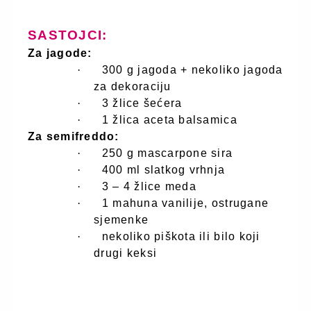
SASTOJCI:
Za jagode:
·
300 g jagoda + nekoliko jagoda
za dekoraciju
·
3 žlice šećera
·
1 žlica aceta balsamica
Za semifreddo:
·
250 g mascarpone sira
·
400 ml slatkog vrhnja
·
3 – 4 žlice meda
·
1 mahuna vanilije, ostrugane
sjemenke
·
nekoliko piškota ili bilo koji
drugi keksi