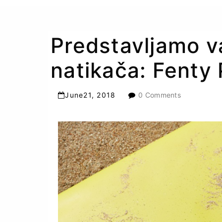
Predstavljamo v
natikača: Fenty
June
21
,
2018
0 Comments