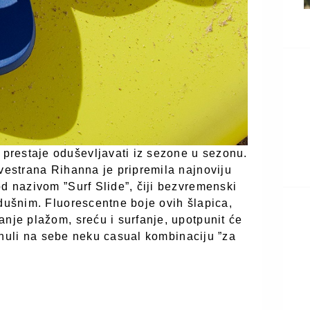
prestaje oduševljavati iz sezone u sezonu.
svestrana Rihanna je pripremila najnoviju
od nazivom ”Surf Slide”, čiji bezvremenski
odušnim. Fluorescentne boje ovih šlapica,
anje plažom, sreću i surfanje, upotpunit će
djenuli na sebe neku casual kombinaciju ”za