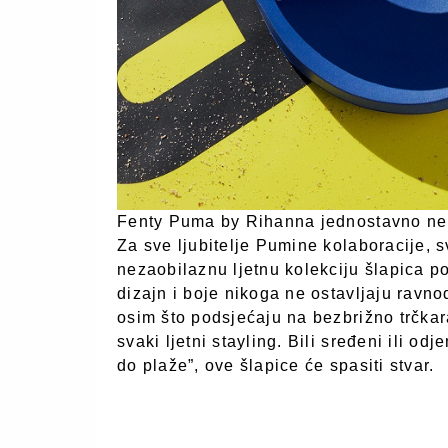
Fenty Puma by Rihanna jednostavno ne 
Za sve ljubitelje Pumine kolaboracije, 
nezaobilaznu ljetnu kolekciju šlapica p
dizajn i boje nikoga ne ostavljaju ravn
osim što podsjećaju na bezbrižno trčkar
svaki ljetni stayling. Bili sređeni ili o
do plaže”, ove šlapice će spasiti stvar.