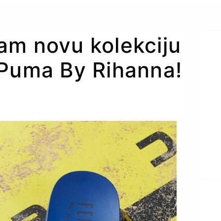
am novu kolekciju
 Puma By Rihanna!