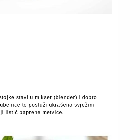
tojke stavi u mikser (blender) i dobro
 lubenice te posluži ukrašeno svježim
i listić paprene metvice.