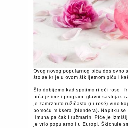
Ovog novog popularnog pića doslovno su 
što se krije u ovom šik ljetnom piću i 
Što dobijemo kad spojimo riječi rosé i f
pića je ime i program: glavni sastojak 
je zamrznuto ružičasto (ili rosé) vino ko
pomoću miksera (blendera). Napitku se 
limuna pa čak i ružmarin. Piće je izmiš
je vrlo popularno i u Europi. Škicnule s