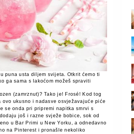
puna usta diljem svijeta. Otkrit ćemo ti
kako ga sama s lakoćom možeš spraviti
rozen (zamrznut)? Tako je! Frosé! Kod tog
za ovo ukusno i nadasve osvježavajuće piće
je se onda pri pripremi napitka smrvi s
dodaju još i razne svježe bobice, sok od
ljeno u Bar Primi u New Yorku, a odnedavno
mo na Pinterest i pronašle nekoliko