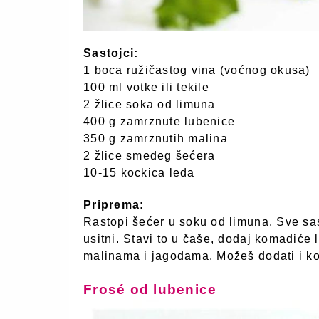
Sastojci:
1 boca ružičastog vina (voćnog okusa)
100 ml votke ili tekile
2 žlice soka od limuna
400 g zamrznute lubenice
350 g zamrznutih malina
2 žlice smeđeg šećera
10-15 kockica leda
Priprema:
Rastopi šećer u soku od limuna. Sve sas
usitni. Stavi to u čaše, dodaj komadiće
malinama i jagodama. Možeš dodati i koj
Frosé od lubenice