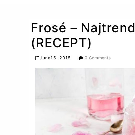
Frosé – Najtrendi
(RECEPT)
June
15
,
2018
0 Comments