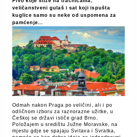
Pivo koje stiže na tračnicama,
veličanstveni gulaš i sat koji ispušta
kuglice samo su neke od uspomena za
pamćenje...
Odmah nakon Praga po veličini, ali i po
odličnom izboru za raznorazne užitke, u
Češkoj se državi ističe grad Brno.
Položajem u središtu Južne Moravske, na
mjestu gdje se spajaju Svitava i Svratka,