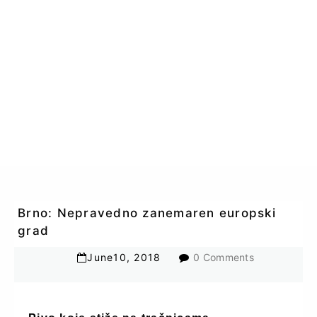
Brno: Nepravedno zanemaren europski
grad
June
10
,
2018
0 Comments