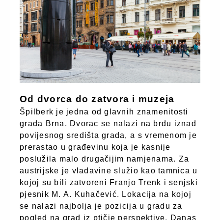
Od dvorca do zatvora i muzeja
Špilberk je jedna od glavnih znamenitosti
grada Brna. Dvorac se nalazi na brdu iznad
povijesnog središta grada, a s vremenom je
prerastao u građevinu koja je kasnije
poslužila malo drugačijim namjenama. Za
austrijske je vladavine služio kao tamnica u
kojoj su bili zatvoreni Franjo Trenk i senjski
pjesnik M. A. Kuhačević. Lokacija na kojoj
se nalazi najbolja je pozicija u gradu za
pogled na grad iz ptičje perspektive. Danas