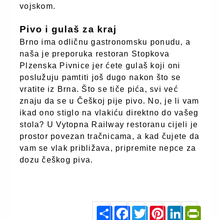
vojskom.
Pivo i gulaš za kraj
Brno ima odličnu gastronomsku ponudu, a
naša je preporuka restoran Stopkova
Plzenska Pivnice jer ćete gulaš koji oni
poslužuju pamtiti još dugo nakon što se
vratite iz Brna. Što se tiče pića, svi već
znaju da se u Češkoj pije pivo. No, je li vam
ikad ono stiglo na vlakiću direktno do vašeg
stola? U Vytopna Railway restoranu cijeli je
prostor povezan tračnicama, a kad čujete da
vam se vlak približava, pripremite nepce za
dozu češkog piva.
punkufer.dnevnik.hr
S
F
T
P
L
P
h
a
w
i
i
r
a
c
i
n
n
i
r
e
t
t
k
n
e
b
t
e
e
t
o
e
r
d
F