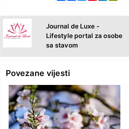
o
r
e
I
r
k
s
n
i
t
e
n
d
l
y
Journal de Luxe -
Lifestyle portal za osobe
sa stavom
Povezane vijesti